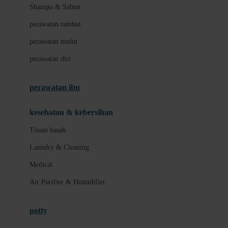
London Taxi
Shampo & Sabun
Love To Dream
perawatan rambut
perawatan mulut
M
perawatan diri
Magformers
Mama's Choice
perawatan ibu
Mamas&Papas
kesehatan & kebersihan
Mamaway
Tissue basah
Maxi Cosi
Laundry & Cleaning
Megabloks
Medical
Micro
Air Purifier & Humidifier
MiDeer
Mimi & Lula
potty
Mini Monkey