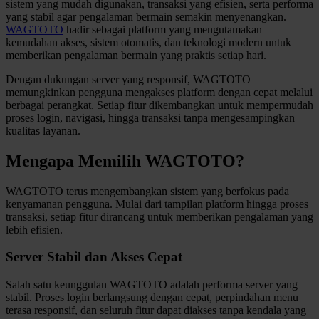
Squishmallows
sistem yang mudah digunakan, transaksi yang efisien, serta performa
yang stabil agar pengalaman bermain semakin menyenangkan.
Starbooks
WAGTOTO
hadir sebagai platform yang mengutamakan
kemudahan akses, sistem otomatis, dan teknologi modern untuk
Stick-O
memberikan pengalaman bermain yang praktis setiap hari.
Stokke
Dengan dukungan server yang responsif, WAGTOTO
memungkinkan pengguna mengakses platform dengan cepat melalui
Sudocrem
berbagai perangkat. Setiap fitur dikembangkan untuk mempermudah
proses login, navigasi, hingga transaksi tanpa mengesampingkan
Sumimo
kualitas layanan.
Sunnylife
Mengapa Memilih WAGTOTO?
Sun-Staches
WAGTOTO terus mengembangkan sistem yang berfokus pada
Swimava
kenyamanan pengguna. Mulai dari tampilan platform hingga proses
transaksi, setiap fitur dirancang untuk memberikan pengalaman yang
T
lebih efisien.
Tommee Tippee
Server Stabil dan Akses Cepat
Trunki
Salah satu keunggulan WAGTOTO adalah performa server yang
stabil. Proses login berlangsung dengan cepat, perpindahan menu
Tutti Bambini
terasa responsif, dan seluruh fitur dapat diakses tanpa kendala yang