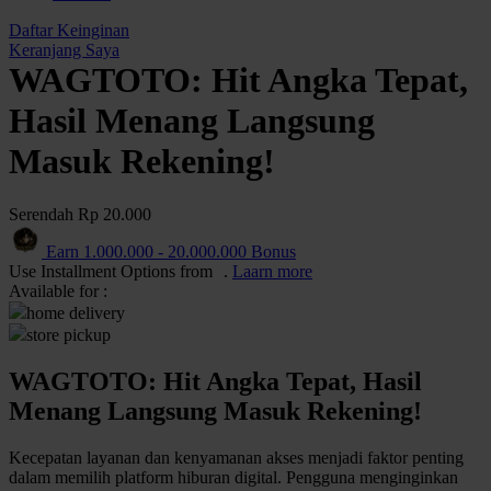
Q
Daftar Keinginan
Keranjang Saya
QV Baby
WAGTOTO: Hit Angka Tepat,
R
Hasil Menang Langsung
Real Shades
Masuk Rekening!
Red Castle
Serendah
Rp 20.000
Ribbon Madness
Earn
1.000.000
-
20.000.000
Bonus
S
Use Installment Options from
.
Laarn more
Available for :
Sebamed
home delivery
store pickup
Silver Cross
WAGTOTO: Hit Angka Tepat, Hasil
Simply Idea
Menang Langsung Masuk Rekening!
Skip Hop
Spectra
Kecepatan layanan dan kenyamanan akses menjadi faktor penting
dalam memilih platform hiburan digital. Pengguna menginginkan