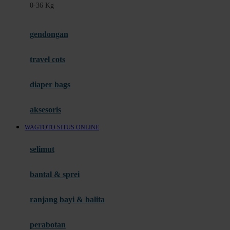
0-36 Kg
Fisher Price
Flipper
gendongan
Friends Of Sally
travel cots
G
diaper bags
Gb
Geko
aksesoris
Graco
WAGTOTO SITUS ONLINE
Gund
selimut
H
bantal & sprei
Habbie
Haenim
ranjang bayi & balita
Happy Horse
perabotan