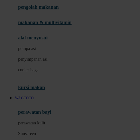
pengolah makanan
Joolz
Jujube
makanan & multivitamin
K
alat menyusui
Kiddycuts
pompa asi
Kumon
penyimpanan asi
L
cooler bags
Leapfrog
kursi makan
Leclerc
WAGTOTO
Lee Vierra
Lillebaby
perawatan bayi
Little Bird Told Me
perawatan kulit
Little Miss Janis
Sunscreen