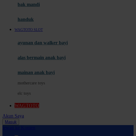
Moby
bak mandi
Momami
handuk
Mothercare
WAGTOTO SLOT
Mustela
ayunan dan walker bayi
My Buddy Tag
My K
alas bermain anak bayi
N
mainan anak bayi
Naif
mothercare toys
Nike
elc toys
Nordic Natural
WAGTOTO
Nuby
Akun Saya
Nuna
Masuk
lewati ke Konten
O