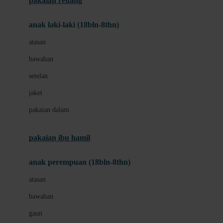
pakaian renang
Bumkins
anak laki-laki (18bln-8thn)
C
atasan
Cetaphil
bawahan
Chicco
setelan
Childlife
jaket
Clevamama
pakaian dalam
Cocolatte
Cottonseeds
pakaian ibu hamil
Cozy N Safe
anak perempuan (18bln-8thn)
Crane
atasan
Cybex
bawahan
D
gaun