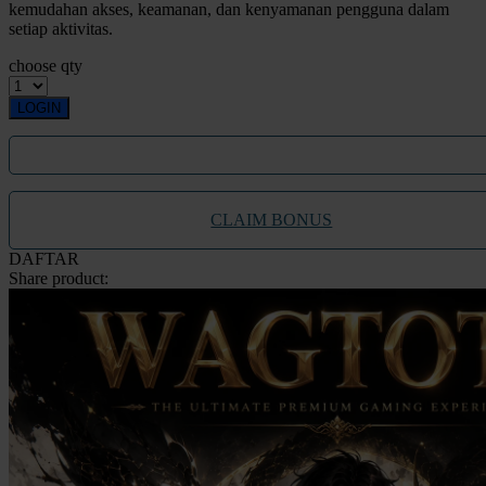
kemudahan akses, keamanan, dan kenyamanan pengguna dalam
setiap aktivitas.
choose qty
LOGIN
CLAIM BONUS
DAFTAR
Share product: