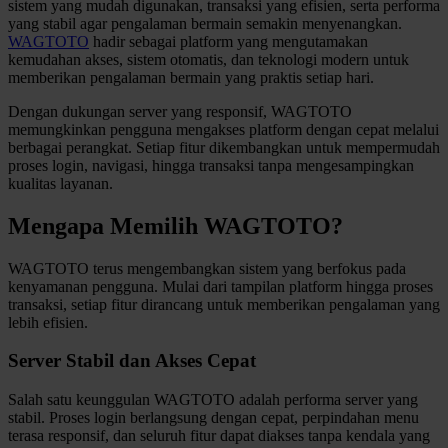
Squishmallows
sistem yang mudah digunakan, transaksi yang efisien, serta performa
yang stabil agar pengalaman bermain semakin menyenangkan.
Starbooks
WAGTOTO
hadir sebagai platform yang mengutamakan
kemudahan akses, sistem otomatis, dan teknologi modern untuk
Stick-O
memberikan pengalaman bermain yang praktis setiap hari.
Stokke
Dengan dukungan server yang responsif, WAGTOTO
memungkinkan pengguna mengakses platform dengan cepat melalui
Sudocrem
berbagai perangkat. Setiap fitur dikembangkan untuk mempermudah
proses login, navigasi, hingga transaksi tanpa mengesampingkan
Sumimo
kualitas layanan.
Sunnylife
Mengapa Memilih WAGTOTO?
Sun-Staches
WAGTOTO terus mengembangkan sistem yang berfokus pada
Swimava
kenyamanan pengguna. Mulai dari tampilan platform hingga proses
transaksi, setiap fitur dirancang untuk memberikan pengalaman yang
T
lebih efisien.
Tommee Tippee
Server Stabil dan Akses Cepat
Trunki
Salah satu keunggulan WAGTOTO adalah performa server yang
stabil. Proses login berlangsung dengan cepat, perpindahan menu
Tutti Bambini
terasa responsif, dan seluruh fitur dapat diakses tanpa kendala yang