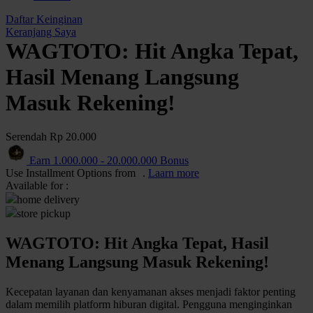
Q
Daftar Keinginan
Keranjang Saya
QV Baby
WAGTOTO: Hit Angka Tepat,
R
Hasil Menang Langsung
Real Shades
Masuk Rekening!
Red Castle
Serendah
Rp 20.000
Ribbon Madness
Earn
1.000.000
-
20.000.000
Bonus
S
Use Installment Options from
.
Laarn more
Available for :
Sebamed
home delivery
store pickup
Silver Cross
WAGTOTO: Hit Angka Tepat, Hasil
Simply Idea
Menang Langsung Masuk Rekening!
Skip Hop
Spectra
Kecepatan layanan dan kenyamanan akses menjadi faktor penting
dalam memilih platform hiburan digital. Pengguna menginginkan