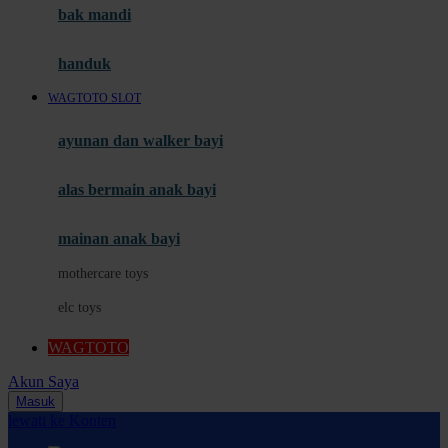
Moby
bak mandi
Momami
handuk
Mothercare
WAGTOTO SLOT
Mustela
ayunan dan walker bayi
My Buddy Tag
My K
alas bermain anak bayi
N
mainan anak bayi
Naif
mothercare toys
Nike
elc toys
Nordic Natural
WAGTOTO
Nuby
Akun Saya
Nuna
Masuk
lewati ke Konten
O