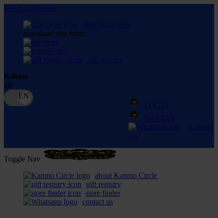
lewati ke Konten
download apps
download app from:
gift registry
Bahasa
ID
LOGIN
DAFTAR
Contact
Us
Toggle Nav
about Kanmo Circle
gift registry
store finder
contact us