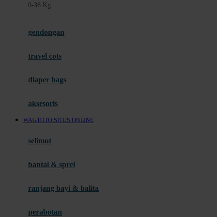
0-36 Kg
Fisher Price
Flipper
gendongan
Friends Of Sally
travel cots
G
diaper bags
Gb
Geko
aksesoris
Graco
WAGTOTO SITUS ONLINE
Gund
selimut
H
bantal & sprei
Habbie
Haenim
ranjang bayi & balita
Happy Horse
perabotan