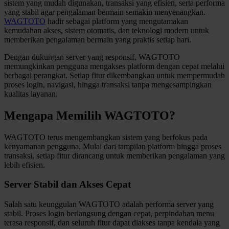
Squishmallows
sistem yang mudah digunakan, transaksi yang efisien, serta performa
yang stabil agar pengalaman bermain semakin menyenangkan.
Starbooks
WAGTOTO
hadir sebagai platform yang mengutamakan
kemudahan akses, sistem otomatis, dan teknologi modern untuk
Stick-O
memberikan pengalaman bermain yang praktis setiap hari.
Stokke
Dengan dukungan server yang responsif, WAGTOTO
memungkinkan pengguna mengakses platform dengan cepat melalui
Sudocrem
berbagai perangkat. Setiap fitur dikembangkan untuk mempermudah
proses login, navigasi, hingga transaksi tanpa mengesampingkan
Sumimo
kualitas layanan.
Sunnylife
Mengapa Memilih WAGTOTO?
Sun-Staches
WAGTOTO terus mengembangkan sistem yang berfokus pada
Swimava
kenyamanan pengguna. Mulai dari tampilan platform hingga proses
transaksi, setiap fitur dirancang untuk memberikan pengalaman yang
T
lebih efisien.
Tommee Tippee
Server Stabil dan Akses Cepat
Trunki
Salah satu keunggulan WAGTOTO adalah performa server yang
stabil. Proses login berlangsung dengan cepat, perpindahan menu
Tutti Bambini
terasa responsif, dan seluruh fitur dapat diakses tanpa kendala yang