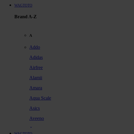
WAGTOTO
Brand A-Z
A
Addo
Adidas
Airfree
Alamii
Amara
Aqua Scale
Asics
Aveeno
Awan
WAGTOTO