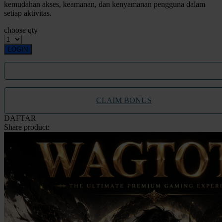
kemudahan akses, keamanan, dan kenyamanan pengguna dalam
setiap aktivitas.
choose qty
LOGIN
CLAIM BONUS
DAFTAR
Share product: