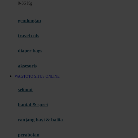
0-36 Kg
Fisher Price
Flipper
gendongan
Friends Of Sally
travel cots
G
diaper bags
Gb
Geko
aksesoris
Graco
WAGTOTO SITUS ONLINE
Gund
selimut
H
bantal & sprei
Habbie
Haenim
ranjang bayi & balita
Happy Horse
perabotan