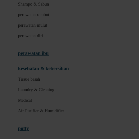
London Taxi
Shampo & Sabun
Love To Dream
perawatan rambut
perawatan mulut
M
perawatan diri
Magformers
Mama's Choice
perawatan ibu
Mamas&Papas
kesehatan & kebersihan
Mamaway
Tissue basah
Maxi Cosi
Laundry & Cleaning
Megabloks
Medical
Micro
Air Purifier & Humidifier
MiDeer
Mimi & Lula
potty
Mini Monkey