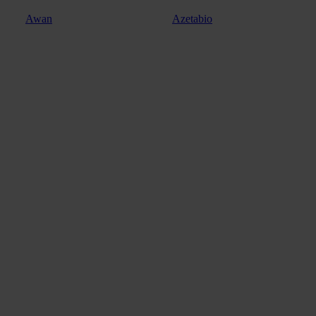
Awan
Azetabio