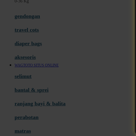
0-36 Kg
gendongan
travel cots
diaper bags
aksesoris
WAGTOTO SITUS ONLINE
selimut
bantal & sprei
ranjang bayi & balita
perabotan
matras