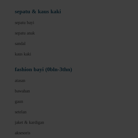
sepatu & kaus kaki
sepatu bayi
sepatu anak
sandal
kaus kaki
fashion bayi (0bln-3thn)
atasan
bawahan
gaun
setelan
jaket & kardigan
aksesoris