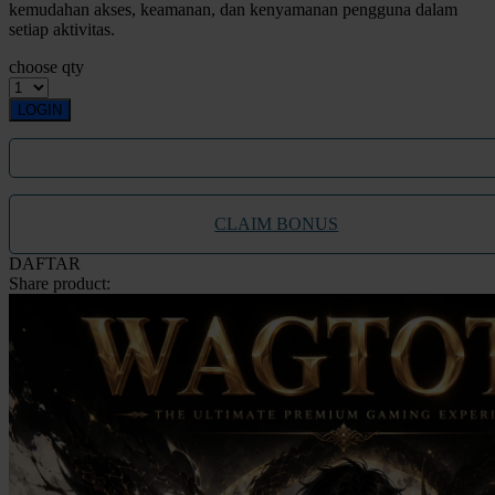
kemudahan akses, keamanan, dan kenyamanan pengguna dalam
setiap aktivitas.
choose qty
LOGIN
CLAIM BONUS
DAFTAR
Share product: