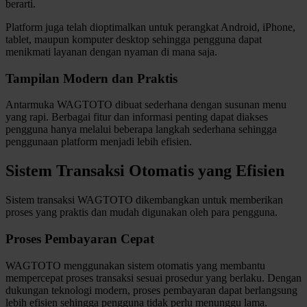
berarti.
Twistshake
Platform juga telah dioptimalkan untuk perangkat Android, iPhone,
TY Toys
tablet, maupun komputer desktop sehingga pengguna dapat
menikmati layanan dengan nyaman di mana saja.
U
Tampilan Modern dan Praktis
Antarmuka WAGTOTO dibuat sederhana dengan susunan menu
V
yang rapi. Berbagai fitur dan informasi penting dapat diakses
pengguna hanya melalui beberapa langkah sederhana sehingga
Veja
penggunaan platform menjadi lebih efisien.
Vitaflow
Sistem Transaksi Otomatis yang Efisien
Vtech
Sistem transaksi WAGTOTO dikembangkan untuk memberikan
proses yang praktis dan mudah digunakan oleh para pengguna.
W
Proses Pembayaran Cepat
Waterland
Wellness
WAGTOTO menggunakan sistem otomatis yang membantu
mempercepat proses transaksi sesuai prosedur yang berlaku. Dengan
dukungan teknologi modern, proses pembayaran dapat berlangsung
X
lebih efisien sehingga pengguna tidak perlu menunggu lama.