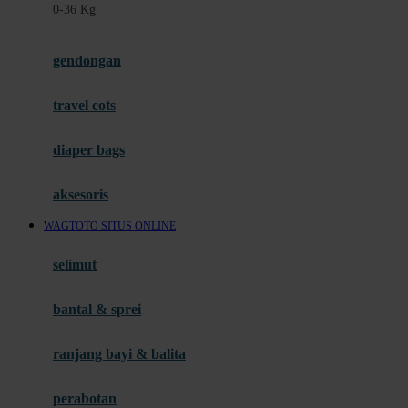
0-36 Kg
Fisher Price
Flipper
gendongan
Friends Of Sally
travel cots
G
diaper bags
Gb
Geko
aksesoris
Graco
WAGTOTO SITUS ONLINE
Gund
selimut
H
bantal & sprei
Habbie
Haenim
ranjang bayi & balita
Happy Horse
perabotan