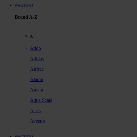
WAGTOTO
Brand A-Z
A
Addo
Adidas
Airfree
Alamii
Amara
Aqua Scale
Asics
Aveeno
Awan
WAGTOTO