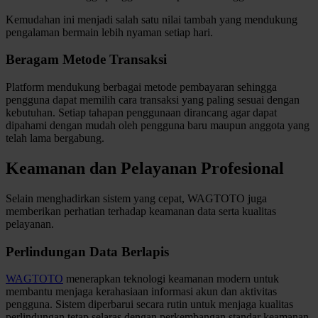
Xootz
Kemudahan ini menjadi salah satu nilai tambah yang mendukung
pengalaman bermain lebih nyaman setiap hari.
Y
Beragam Metode Transaksi
Yamatoya
Platform mendukung berbagai metode pembayaran sehingga
Z
pengguna dapat memilih cara transaksi yang paling sesuai dengan
kebutuhan. Setiap tahapan penggunaan dirancang agar dapat
dipahami dengan mudah oleh pengguna baru maupun anggota yang
Zaxy
telah lama bergabung.
Zoggs
Keamanan dan Pelayanan Profesional
0-9
Selain menghadirkan sistem yang cepat, WAGTOTO juga
4Moms
memberikan perhatian terhadap keamanan data serta kualitas
pelayanan.
59S
Perlindungan Data Berlapis
WAGTOTO
menerapkan teknologi keamanan modern untuk
membantu menjaga kerahasiaan informasi akun dan aktivitas
pengguna. Sistem diperbarui secara rutin untuk menjaga kualitas
perlindungan tetap selaras dengan perkembangan standar keamanan