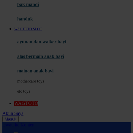
Moby
bak mandi
Momami
handuk
Mothercare
WAGTOTO SLOT
Mustela
ayunan dan walker bayi
My Buddy Tag
My K
alas bermain anak bayi
N
mainan anak bayi
Naif
mothercare toys
Nike
elc toys
Nordic Natural
WAGTOTO
Nuby
Akun Saya
Nuna
Masuk
lewati ke Konten
O