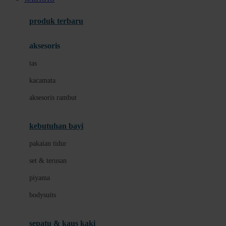
Azetabio
produk terbaru
B
aksesoris
Baabaasheepz
tas
Babiators
kacamata
Baby Dove
aksesoris rambut
Baby Jogger
Baby Rovega
kebutuhan bayi
Babybee
pakaian tidur
Banana Boat
set & terusan
Banz
piyama
Barbie
bodysuits
Beaba
Beauty Barn
sepatu & kaus kaki