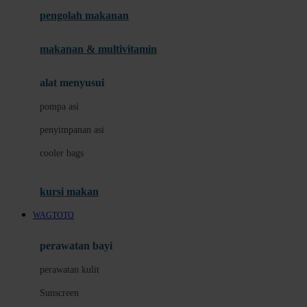
pengolah makanan
Joolz
Jujube
makanan & multivitamin
K
alat menyusui
Kiddycuts
pompa asi
Kumon
penyimpanan asi
L
cooler bags
Leapfrog
kursi makan
Leclerc
WAGTOTO
Lee Vierra
Lillebaby
perawatan bayi
Little Bird Told Me
perawatan kulit
Little Miss Janis
Sunscreen