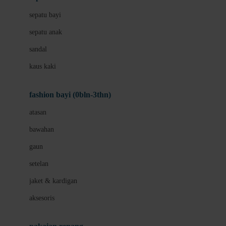
Bio Oil
sepatu bayi
Biolane
sepatu anak
Bite Fighters
sandal
Bizzi Growin
kaus kaki
Blackmores
fashion bayi (0bln-3thn)
Blooming Marvellous
atasan
Bonnels
bawahan
Bravado
gaun
Bruder
setelan
Brush Baby
jaket & kardigan
Buds Organics
aksesoris
Bugaboo
Buggygear