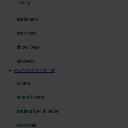
0-36 Kg
Fisher Price
Flipper
gendongan
Friends Of Sally
travel cots
G
diaper bags
Gb
Geko
aksesoris
Graco
WAGTOTO SITUS ONLINE
Gund
selimut
H
bantal & sprei
Habbie
Haenim
ranjang bayi & balita
Happy Horse
perabotan