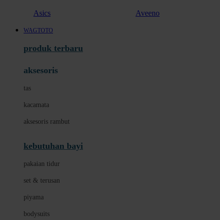
Asics
Aveeno
WAGTOTO
produk terbaru
aksesoris
tas
kacamata
aksesoris rambut
kebutuhan bayi
pakaian tidur
set & terusan
piyama
bodysuits