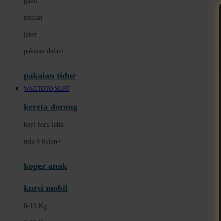
gaun
setelan
jaket
pakaian dalam
pakaian tidur
WAGTOTO SLOT
kereta dorong
bayi baru lahir
usia 6 bulan+
koper anak
kursi mobil
0-13 Kg