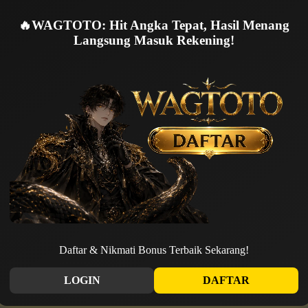
🔥WAGTOTO: Hit Angka Tepat, Hasil Menang
Langsung Masuk Rekening!
Daftar & Nikmati Bonus Terbaik Sekarang!
LOGIN
DAFTAR