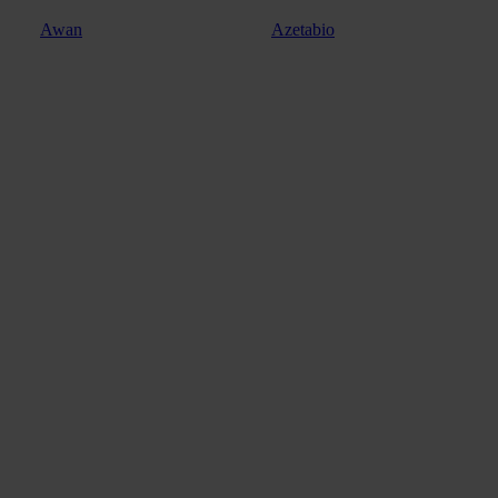
Awan
Azetabio