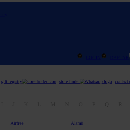
istry
LOGIN
DAFTAR
gift registry
store finder
contact 
I
J
K
L
M
N
O
P
Q
R
Airfree
Alamii