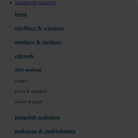
ALTERNATIF WAGTOTO
botol
sterilizer & warmers
soothers & teethers
celemek
alat makan
cangkir
piring & mangkuk
sendok & garpu
pengolah makanan
makanan & multivitamin