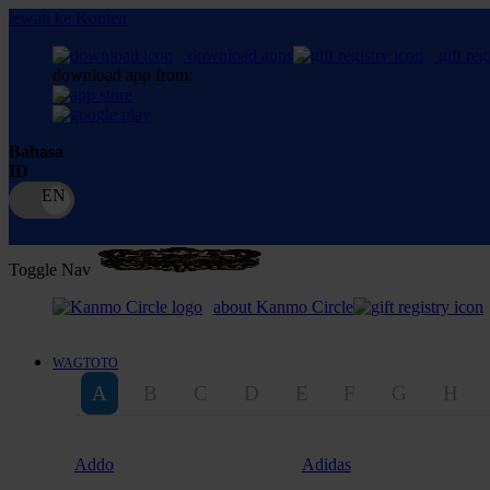
lewati ke Konten
download apps
gift reg
download app from:
Bahasa
ID
Toggle Nav
about Kanmo Circle
WAGTOTO
A
B
C
D
E
F
G
H
Addo
Adidas