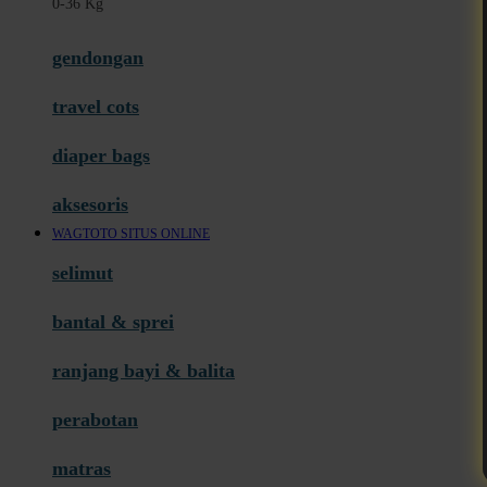
0-36 Kg
gendongan
travel cots
diaper bags
aksesoris
WAGTOTO SITUS ONLINE
selimut
bantal & sprei
ranjang bayi & balita
perabotan
matras